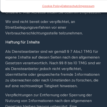
Online-Streitbeilegung (OS)
Cookie Policy
Datenschutz
Impressum
bereit:
https://ec.europa.eu/consumers/odr
.
Unsere E-Mail-Adresse finden Sie oben im Impressum.
Wir sind nicht bereit oder verpflichtet, an
Streitbeilegungsverfahren vor einer
Verbraucherschlichtungsstelle teilzunehmen.
Haftung für Inhalte
Als Diensteanbieter sind wir gemäß § 7 Abs.1 TMG für
eigene Inhalte auf diesen Seiten nach den allgemeinen
Gesetzen verantwortlich. Nach §§ 8 bis 10 TMG sind wir
als Diensteanbieter jedoch nicht verpflichtet,
übermittelte oder gespeicherte fremde Informationen
zu überwachen oder nach Umständen zu forschen, die
auf eine rechtswidrige Tätigkeit hinweisen.
Verpflichtungen zur Entfernung oder Sperrung der
Nutzung von Informationen nach den allgemeinen
Gesetzen bleiben hiervon unberührt. Eine