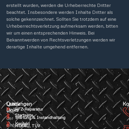
erstellt wurden, werden die Urheberrechte Dritter
beachtet. Insbesondere werden Inhalte Dritter als
solche gekennzeichnet. Sollten Sie trotzdem auf eine
Urheberrechtsverletzung aufmerksam werden, bitten
wir um einen entsprechenden Hinweis. Bei
Bekanntwerden von Rechtsverletzungen werden wir
derartige Inhalte umgehend entfernen.
Quick
Leistungen
Ko
KFZ-Reparatur
Links
Von
Startseite
Wartung & Instandhaltung
der
Kontakt
einfachen
HU/AU, TÜV