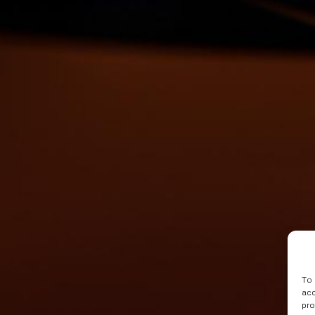
To 
acc
pro