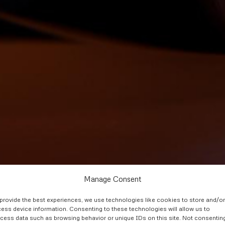
Manage Consent
provide the best experiences, we use technologies like cookies to store and/or
ess device information. Consenting to these technologies will allow us to
cess data such as browsing behavior or unique IDs on this site. Not consentin