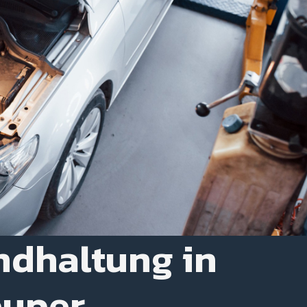
ndhaltung in
euper